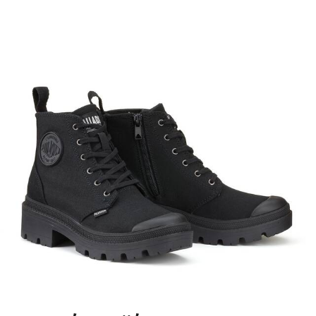
- Εξωτερική σόλα: 100% καουτσούκ
Χρώματα:
Μαυρο, Πρασινο
Μεγέθη: