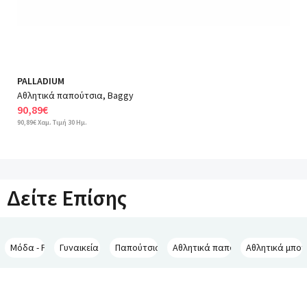
PALLADIUM
Αθλητικά παπούτσια, Baggy
90,89€
90,89€ Χαμ. Τιμή 30 Ημ.
Δείτε Επίσης
Μόδα - PALLADIUM
Γυναικεία - PALLADIUM
Παπούτσια - PALLADIUM
Αθλητικά παπούτσια - PALLADIU
Αθλητικά μποτ