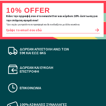
Inscription
10% OFFER
newsletter
Κάνε την εγγραφή σου στο newsletter και κέρδισε 10% έκπτωση για
την επόμενη αγορά σου!
*Δεν ισχύει για προϊόντα σε προσφορά και δε συνδυάζεται με άλλα κουπόνια.
OK
ΔΩΡΕΑΝ ΑΠΟΣΤΟΛΗ ΆΝΩ ΤΩΝ
59€ KAI ΕΩΣ 6KG
ΔΩΡΕΑΝ ΚΑΙ ΕΥΚΟΛΗ
ΕΠΙΣΤΡΟΦΗ
ΕΠΙΚΟΙΝΩΝΙΑ
100% ΑΣΦΑΛΕΙΣ ΣΥΝΑΛΛΑΓΕΣ