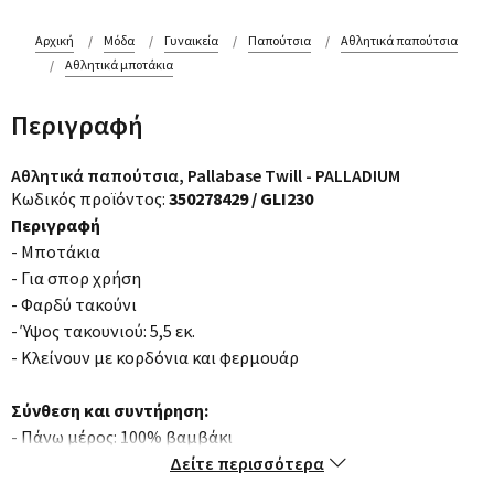
Αρχική
Μόδα
Γυναικεία
Παπούτσια
Αθλητικά παπούτσια
Αθλητικά μποτάκια
Περιγραφή
Αθλητικά παπούτσια, Pallabase Twill - PALLADIUM
Κωδικός προϊόντος:
350278429 / GLI230
Περιγραφή
- Μποτάκια
- Για σπορ χρήση
- Φαρδύ τακούνι
- Ύψος τακουνιού: 5,5 εκ.
- Κλείνουν με κορδόνια και φερμουάρ
Σύνθεση και συντήρηση:
- Πάνω μέρος: 100% βαμβάκι
- Επένδυση: 100% βαμβάκι
Δείτε περισσότερα
- Πάτος: 100% πολυέστερ