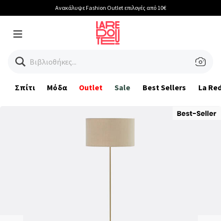
Ανακάλυψε Fashion Outlet επιλογές από 10€
Menu
Βιβλιοθήκες...
Σπίτι
Μόδα
Outlet
Sale
Best Sellers
La Re