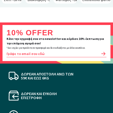
Inscription
10% OFFER
newsletter
Κάνε την εγγραφή σου στο newsletter και κέρδισε 10% έκπτωση για
την επόμενη αγορά σου!
*Δεν ισχύει για προϊόντα σε προσφορά και δε συνδυάζεται με άλλα κουπόνια.
OK
ΔΩΡΕΑΝ ΑΠΟΣΤΟΛΗ ΆΝΩ ΤΩΝ
59€ KAI ΕΩΣ 6KG
ΔΩΡΕΑΝ ΚΑΙ ΕΥΚΟΛΗ
ΕΠΙΣΤΡΟΦΗ