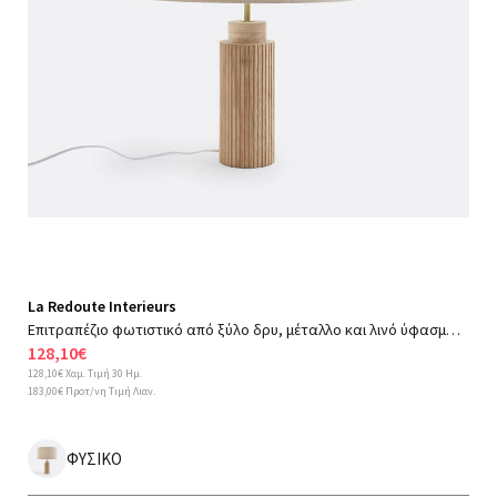
La Redoute Interieurs
Επιτραπέζιο φωτιστικό από ξύλο δρυ, μέταλλο και λινό ύφασμα, Idna
128,10€
128,10€ Χαμ. Τιμή 30 Ημ.
183,00€ Προτ/νη Τιμή Λιαν.
ΦΥΣΙΚΟ