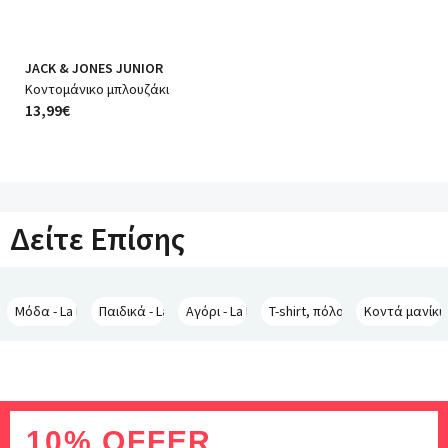
JACK & JONES JUNIOR
Κοντομάνικο μπλουζάκι
13,99€
Δείτε Επίσης
Μόδα - La Redoute Collections
Παιδικά - La Redoute Collections
Αγόρι - La Redoute Collections
T-shirt, πόλο - La Redoute Col
Κοντά μανίκια
Inscription
10% OFFER