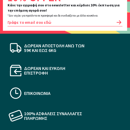
newsletter
Κάνε την εγγραφή σου στο newsletter και κέρδισε 10% έκπτωση για
την επόμενη αγορά σου!
*Δεν ισχύει για προϊόντα σε προσφορά και δε συνδυάζεται με άλλα κουπόνια.
OK
ΔΩΡΕΑΝ ΑΠΟΣΤΟΛΗ ΆΝΩ ΤΩΝ
59€ KAI ΕΩΣ 6KG
ΔΩΡΕΑΝ ΚΑΙ ΕΥΚΟΛΗ
ΕΠΙΣΤΡΟΦΗ
ΕΠΙΚΟΙΝΩΝΙΑ
100% ΑΣΦΑΛΕΙΣ ΣΥΝΑΛΛΑΓΕΣ
ΠΛΗΡΩΜΗΣ