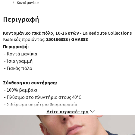
Κοντά μανίκια
Περιγραφή
Κοντομάνικο πικέ πόλο, 10-16 ετών - La Redoute Collections
Κωδικός προϊόντος:
350166383 / GHA888
Περιγραφή:
- Κοντά μανίκια
- Ίσια γραμμή
- Γιακάς πόλο
Σύνθεση και συντήρηση:
- 100% βαμβάκι
- Πλύσιμο στο πλυντήριο στους 40°C
- Σιδέρωμα σε μέτρια θερμοκρασία
- Στεγνωτήριο σε χαμηλή ταχύτητα
Δείτε περισσότερα
- Απαγορεύεται το στεγνό καθάρισμα / η χρήση λευκαντικού
Χρώματα:
Λευκο, Σκουρο μπλε, Μαυρο
Μεγέθη: