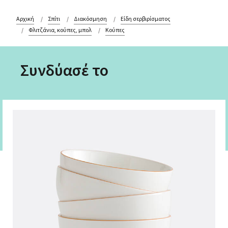
Αρχική
Σπίτι
Διακόσμηση
Είδη σερβιρίσματος
Φλιτζάνια, κούπες, μπολ
Κούπες
Συνδύασέ το