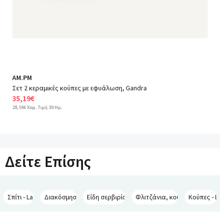
AM.PM
Σετ 2 κεραμικές κούπες με εφυάλωση, Gandra
35,19€
28,59€ Χαμ. Τιμή 30 Ημ.
Δείτε Επίσης
Σπίτι - La Redoute Interieurs
Διακόσμηση - La Redoute Interieurs
Είδη σερβιρίσματος - La Redoute Interieurs
Φλιτζάνια, κούπες, μπολ - La
Κούπες - L