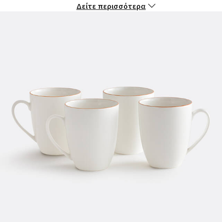
- Ύψος: 11,6 εκ.
Δείτε περισσότερα
Συντήρηση
- Κατάλληλα για το πλυντήριο πιάτων και το φούρνο
μικροκυμάτων
Οι κούπες αποστέλλονται σε ειδική συσκευασία προκειμένου
να μην υπάρχει κίνδυνος να σπάσουν κατά τη μεταφορά.
Χρώματα:
Λευκο/μαυρο, Ασπρο/πορτοκαλι, Λευκο/μπλε
Μεγέθη: