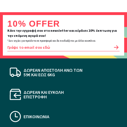
Inscription
10% OFFER
newsletter
Κάνε την εγγραφή σου στο newsletter και κέρδισε 10% έκπτωση για
την επόμενη αγορά σου!
*Δεν ισχύει για προϊόντα σε προσφορά και δε συνδυάζεται με άλλα κουπόνια.
OK
ΔΩΡΕΑΝ ΑΠΟΣΤΟΛΗ ΆΝΩ ΤΩΝ
59€ KAI ΕΩΣ 6KG
ΔΩΡΕΑΝ ΚΑΙ ΕΥΚΟΛΗ
ΕΠΙΣΤΡΟΦΗ
ΕΠΙΚΟΙΝΩΝΙΑ