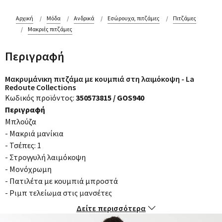
Αρχική
Μόδα
Ανδρικά
Εσώρουχα, πιτζάμες
Πιτζάμες
Μακριές πιτζάμες
Περιγραφή
Μακρυμάνικη πιτζάμα με κουμπιά στη λαιμόκοψη - La
Redoute Collections
Κωδικός προϊόντος:
350573815 / GOS940
Περιγραφή
Μπλούζα
- Μακριά μανίκια
- Τσέπες: 1
- Στρογγυλή λαιμόκοψη
- Μονόχρωμη
- Πατιλέτα με κουμπιά μπροστά
- Ριμπ τελείωμα στις μανσέτες
Παντελόνι
Δείτε περισσότερα
- Λάστιχο στη μέση και κορδόνι που σφίγγει και δένει