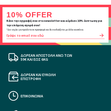
Inscription
10% OFFER
newsletter
Κάνε την εγγραφή σου στο newsletter και κέρδισε 10% έκπτωση για
την επόμενη αγορά σου!
*Δεν ισχύει για προϊόντα σε προσφορά και δε συνδυάζεται με άλλα κουπόνια.
OK
ΔΩΡΕΑΝ ΑΠΟΣΤΟΛΗ ΆΝΩ ΤΩΝ
59€ KAI ΕΩΣ 6KG
ΔΩΡΕΑΝ ΚΑΙ ΕΥΚΟΛΗ
ΕΠΙΣΤΡΟΦΗ
ΕΠΙΚΟΙΝΩΝΙΑ