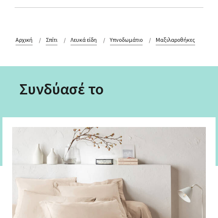
Αρχική
Σπίτι
Λευκά είδη
Υπνοδωμάτιο
Μαξιλαροθήκες
Συνδύασέ το