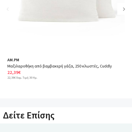
περλε, Peach pink, Rose petal, Κοκκινο/κεραμιδι, Κερασι
κοκκινο, Της αμμου, Τερακοτα, Πρασινο, Ανοιχτο πρασινο,
Previous
Nex
Σμαραγδι πρασινο, Κυπαρισσι
Μεγέθη:
AM.PM
Μαξιλαροθήκη από βαμβακερή γάζα, 250 κλωστές, Cuddly
22,39€
22,39€ Χαμ. Τιμή 30 Ημ.
Δείτε Επίσης