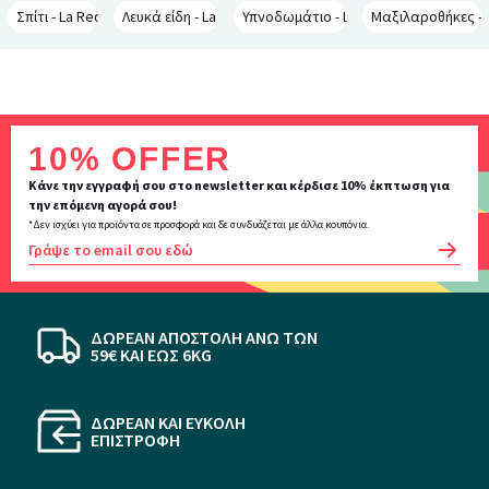
Σπίτι - La Redoute Interieurs
Λευκά είδη - La Redoute Interieurs
Υπνοδωμάτιο - La Redoute Interieurs
Μαξιλαροθήκες - L
Inscription
10% OFFER
newsletter
Κάνε την εγγραφή σου στο newsletter και κέρδισε 10% έκπτωση για
την επόμενη αγορά σου!
*Δεν ισχύει για προϊόντα σε προσφορά και δε συνδυάζεται με άλλα κουπόνια.
OK
ΔΩΡΕΑΝ ΑΠΟΣΤΟΛΗ ΆΝΩ ΤΩΝ
59€ KAI ΕΩΣ 6KG
ΔΩΡΕΑΝ ΚΑΙ ΕΥΚΟΛΗ
ΕΠΙΣΤΡΟΦΗ