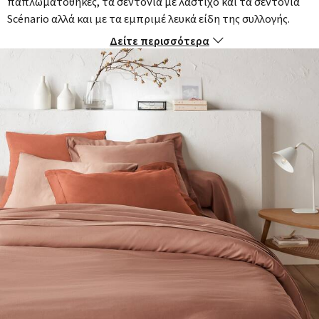
παπλωματοθήκες, τα σεντόνια με λάστιχο και τα σεντόνια
Scénario αλλά και με τα εμπριμέ λευκά είδη της συλλογής.
Δείτε περισσότερα
Περιγραφή
:
- Από 100% βαμβάκι με 144 κλωστές/τετραγωνική ίντσα: όσο
μεγαλύτερη η πυκνότητα της ύφανσης, τόσο υψηλότερη η
ποιότητα.
- Πλύσιμο στους 60°C
- Σταθερά χρώματα που δεν ξεθωριάζουν στο πλύσιμο
Δείτε ολόκληρη τη συλλογή Scénario στο laredoute.gr
Διαστάσεις
:
- 50 x 70 εκ.: ορθογώνια μ/θ
- 63 x 63 εκ.: τετράγωνη μ/θ
Περισσότερες λεπτομέρειες:
- Αυτό το προϊόν με ετικέτα STANDARD 100 από την OEKO-
TEX® (πιστοποιητικό CQ 1102/4 IFTH) ακολουθεί
πιστοποιημένη και ελεγχόμενη διαδικασία κατασκευής για