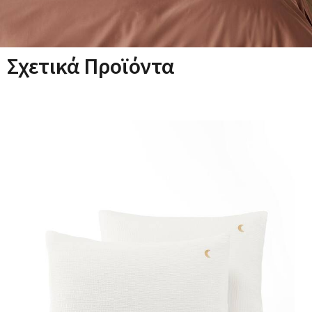
την προστασία της επιδερμίδας.
- Η πιστοποίηση STANDARD 100 από την OEKO-TEX® είναι η
πρώτη ετικέτα που ανταποκρίνεται στις ανάγκες των
καταναλωτών σε θέματα ανθρωποοικολογίας. Εγγυάται την
Σχετικά Προϊόντα
απουσία επιβλαβών ή ερεθιστικών για το δέρμα ουσιών στα
πιστοποιημένα προϊόντα.
Χρώματα:
Σαπιο μηλο, Μπεζ, Λευκο, Μπρονζε, Aqua,
Μαονι, Καφε sienna, Azure blue, Βεραμάν, Πρωσικο μπλε,
Γκρι-μπλε, Σκουρο μπλε, Cloud blue, Μπλε καταιγιδας,
Ultramarine, Παστελ μπλε, Βασιλικο μπλε, Τυρκουαζ
μπλε, Τυρκουάζ, Ροζ σκουρο, Μπορντο, Πετρόλ,
Cappuccino, Κάραμελ, Ανθρακι, Chilli pepper, Μπεζ
βοτσαλο, Κιμωλια, Μουσταρδι, Εκρου, Provence blue,
Σμαραγδι, Γκρι γραφιτης, Γκρι σκουρο, Γκρι περλα,
Φραγκοσταφυλλο, Κιτρινο, Κιτρινο λεμονιου, Mimosa
yellow, Κιτρινο μουσταρδι, Χακι, Κυανο, Λιλα, Λινο,
Mango, Ναυτικο_μπλε, Ταμπα καφε, Mint, Μαυρο,
Papaya, Wisteria mauve, Ροζ, Ροζ σκουρο, Κοραλι ροζ, Ροζ