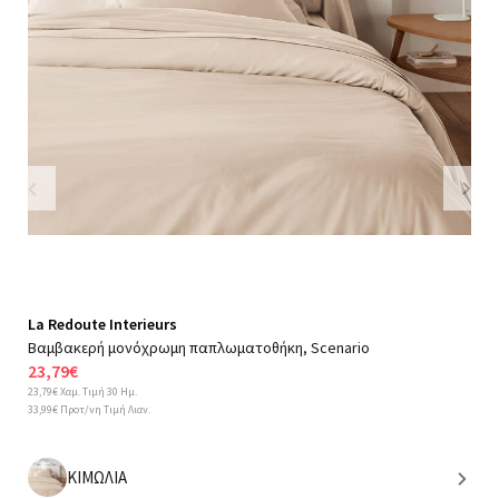
Previous
Nex
La Redoute Interieurs
Βαμβακερή μονόχρωμη παπλωματοθήκη, Scenario
23,79€
23,79€ Χαμ. Τιμή 30 Ημ.
33,99€ Προτ/νη Τιμή Λιαν.
ΚΙΜΩΛΙΑ