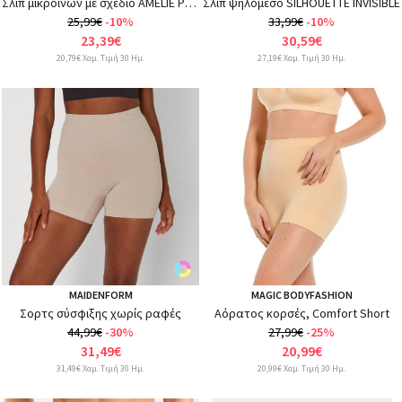
Σλιπ μικροϊνών με σχέδιο AMELIE PRINT
Σλιπ ψηλόμεσο SILHOUETTE INVISIBLE
25,99€
-10%
33,99€
-10%
23,39€
30,59€
20,79€ Χαμ. Τιμή 30 Ημ.
27,19€ Χαμ. Τιμή 30 Ημ.
MAIDENFORM
MAGIC BODYFASHION
Σορτς σύσφιξης χωρίς ραφές
Αόρατος κορσές, Comfort Short
44,99€
-30%
27,99€
-25%
31,49€
20,99€
31,49€ Χαμ. Τιμή 30 Ημ.
20,99€ Χαμ. Τιμή 30 Ημ.