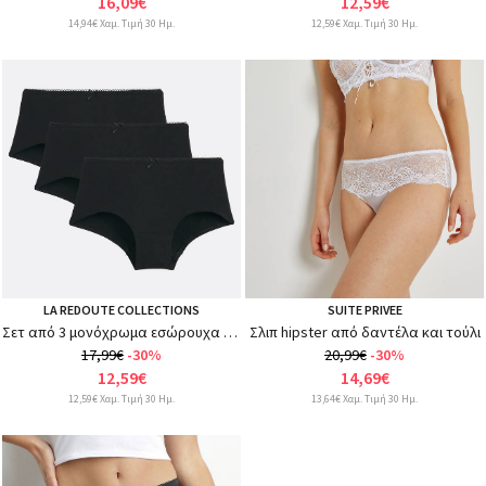
16,09€
12,59€
14,94€ Χαμ. Τιμή 30 Ημ.
12,59€ Χαμ. Τιμή 30 Ημ.
LA REDOUTE COLLECTIONS
SUITE PRIVEE
Σετ από 3 μονόχρωμα εσώρουχα από stretch βαμβάκι
Σλιπ hipster από δαντέλα και τούλι
17,99€
-30%
20,99€
-30%
12,59€
14,69€
12,59€ Χαμ. Τιμή 30 Ημ.
13,64€ Χαμ. Τιμή 30 Ημ.