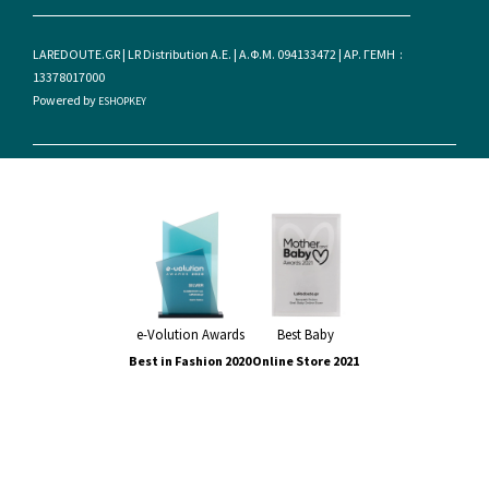
LAREDOUTE.GR | LR Distribution A.E. | Α.Φ.Μ. 094133472 | ΑΡ. ΓΕΜΗ :
13378017000
Powered by
ESHOPKEY
e-Volution Awards
Best Baby
Best in Fashion 2020
Online Store 2021