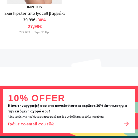
IMPETUS
Σλιπ hipster από lyocell βαμβάκι
39,99€
-30%
27,99€
27,99€ Χαμ. Τιμή 30 Ημ.
Inscription
10% OFFER
newsletter
Κάνε την εγγραφή σου στο newsletter και κέρδισε 10% έκπτωση για
την επόμενη αγορά σου!
*Δεν ισχύει για προϊόντα σε προσφορά και δε συνδυάζεται με άλλα κουπόνια.
OK