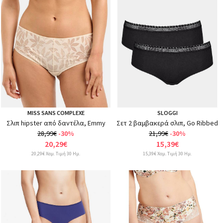
MISS SANS COMPLEXE
SLOGGI
Σλιπ hipster από δαντέλα, Emmy
Σετ 2 βαμβακερά σλιπ, Go Ribbed
28,99€
-30%
21,99€
-30%
20,29€
15,39€
20,29€ Χαμ. Τιμή 30 Ημ.
15,39€ Χαμ. Τιμή 30 Ημ.