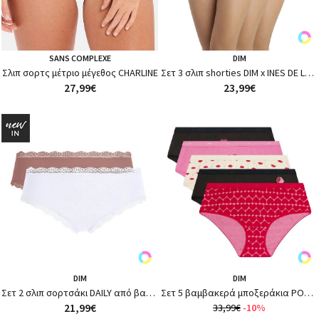
SANS COMPLEXE
DIM
Σλιπ σορτς μέτριο μέγεθος CHARLINE
Σετ 3 σλιπ shorties DIM x INES DE LA FRESSANGE
27,99€
23,99€
DIM
DIM
Σετ 2 σλιπ σορτσάκι DAILY από βαμβάκι με δαντέλα
Σετ 5 βαμβακερά μποξεράκια POCKETS
21,99€
33,99€
-10%