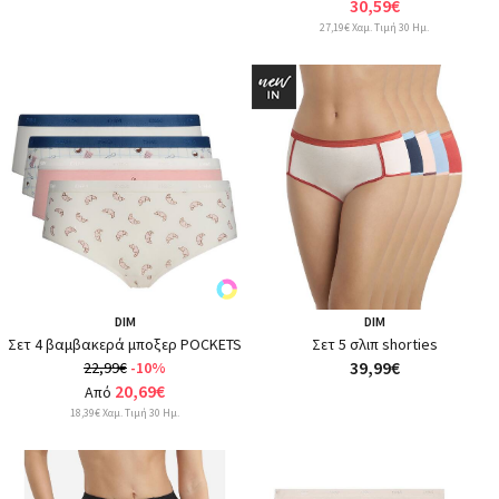
30,59€
27,19€ Χαμ. Τιμή 30 Ημ.
DIM
DIM
Σετ 4 βαμβακερά μποξερ POCKETS
Σετ 5 σλιπ shorties
39,99€
22,99€
-10%
20,69€
Από
18,39€ Χαμ. Τιμή 30 Ημ.