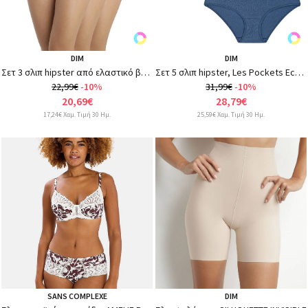
DIM
DIM
Σετ 3 σλιπ hipster από ελαστικό βαμβάκι, Les Pockets Coton
Σετ 5 σλιπ hipster, Les Pockets EcoDim
22,99€
-10%
31,99€
-10%
20,69€
28,79€
17,24€ Χαμ. Τιμή 30 Ημ.
25,59€ Χαμ. Τιμή 30 Ημ.
SANS COMPLEXE
DIM