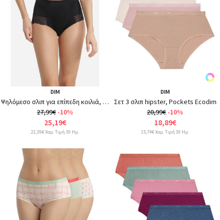
DIM
DIM
Ψηλόμεσο σλιπ για επίπεδη κοιλιά, Eco Dim
Σετ 3 σλιπ hipster, Pockets Ecodim
27,99€
-10%
20,99€
-10%
25,19€
18,89€
22,39€ Χαμ. Τιμή 30 Ημ.
15,74€ Χαμ. Τιμή 30 Ημ.