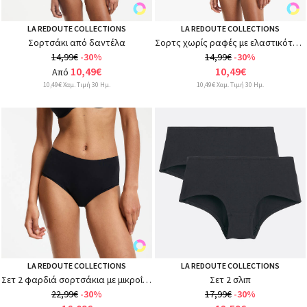
LA REDOUTE COLLECTIONS
LA REDOUTE COLLECTIONS
Σορτσάκι από δαντέλα
Σορτς χωρίς ραφές με ελαστικότητα ALOIS
14,99€
-30%
14,99€
-30%
10,49€
10,49€
Από
10,49€ Χαμ. Τιμή 30 Ημ.
10,49€ Χαμ. Τιμή 30 Ημ.
LA REDOUTE COLLECTIONS
LA REDOUTE COLLECTIONS
Σετ 2 φαρδιά σορτσάκια με μικροΐνες
Σετ 2 σλιπ
22,99€
-30%
17,99€
-30%