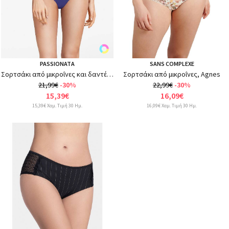
PASSIONATA
SANS COMPLEXE
Σορτσάκι από μικροΐνες και δαντέλα, Sun
Σορτσάκι από μικροΐνες, Agnes
21,99€
-30%
22,99€
-30%
15,39€
16,09€
15,39€ Χαμ. Τιμή 30 Ημ.
16,09€ Χαμ. Τιμή 30 Ημ.