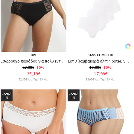
DIM
SANS COMPLEXE
Εσώρουχο περιόδου για πολύ έντονη ροή PROTECT
Σετ 3 βαμβακερά σλιπ hipster, Simplement Coton
27,99€
-10%
19,99€
-10%
25,19€
17,99€
22,39€ Χαμ. Τιμή 30 Ημ.
15,99€ Χαμ. Τιμή 30 Ημ.