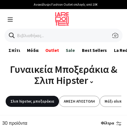
Ανακάλυψε Fashion Outlet επιλογές από 10€
Menu
Βιβλιοθήκες...
Σπίτι
Μόδα
Outlet
Sale
Best Sellers
La Re
Γυναικεία Μποξεράκια &
Σλιπ Hipster
Σλιπ hipster, μποξεράκια
ΑΜΕΣΗ ΑΠΟΣΤΟΛΗ
Μάξι σλιπ, σ
30 προϊόντα
Φίλτρα