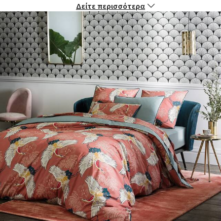
Δείτε περισσότερα
Περιγραφή
- Από 100% βαμβάκι
- 180 κλωστές/τετραγωνική ίντσα: όσο μεγαλύτερη η
πυκνότητα της ύφανσης, τόσο υψηλότερη η ποιότητα
- Εμπριμέ μοτίβο πουλιά στην μπροστινή πλευρά,
μονόχρωμη στην πίσω πλευρά
- Τελείωμα με ρέλι
- Ίσια βάση με κουμπιά
Συντήρηση
- Πλύσιμο στο πλυντήριο στους 60°C
- Πλένοντας τα λευκά είδη στους 40° αντί για τους 60°,
μειώνετε την κατανάλωση ενέργειας
Διαστάσεις
- 140 x 200 εκ.: μονή
- 200 x 200 εκ.: διπλή