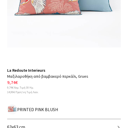
La Redoute Interieurs
Μαξιλαροθήκη από βαμβακερό περκάλι, Grues
9,74€
9,74€ Χαμ. Τιμή 30 Ημ.
14,99€ Προτ/νη Τιμή Λιαν.
PRINTED PINK BLUSH
63x63 cm