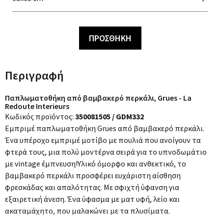
ΠΡΟΣΘΗΚΗ
Περιγραφή
Παπλωματοθήκη από βαμβακερό περκάλι, Grues - La
Redoute Interieurs
Κωδικός προϊόντος:
350081505 / GDM332
Εμπριμέ παπλωματοθήκη Grues από βαμβακερό περκάλι.
Ένα υπέροχο εμπριμέ μοτίβο με πουλιά που ανοίγουν τα
φτερά τους, μια πολύ μοντέρνα σειρά για το υπνοδωμάτιο
με vintage έμπνευση!
Υλικό όμορφο και ανθεκτικό, το
βαμβακερό περκάλι προσφέρει ευχάριστη αίσθηση
φρεσκάδας και απαλότητας. Με σφιχτή ύφανση για
εξαιρετική άνεση. Ένα ύφασμα με ματ υφή, λείο και
ακαταμάχητο, που μαλακώνει με τα πλυσίματα.