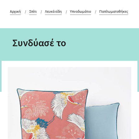
Αρχική
Σπίτι
Λευκά είδη
Υπνοδωμάτιο
Παπλωματοθήκες
Συνδύασέ το