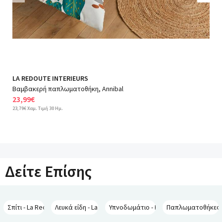
Previous
Nex
LA REDOUTE INTERIEURS
Βαμβακερή παπλωματοθήκη, Annibal
23,99€
23,79€ Χαμ. Τιμή 30 Ημ.
Δείτε Επίσης
Σπίτι - La Redoute Interieurs
Λευκά είδη - La Redoute Interieurs
Υπνοδωμάτιο - La Redoute Interieurs
Παπλωματοθήκες - 