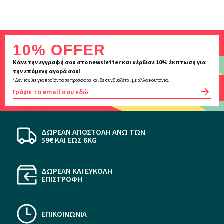
Inscription
10% OFFER
newsletter
Κάνε την εγγραφή σου στο newsletter και κέρδισε 10% έκπτωση για
την επόμενη αγορά σου!
*Δεν ισχύει για προϊόντα σε προσφορά και δε συνδυάζεται με άλλα κουπόνια.
OK
ΔΩΡΕΑΝ ΑΠΟΣΤΟΛΗ ΆΝΩ ΤΩΝ
59€ KAI ΕΩΣ 6KG
ΔΩΡΕΑΝ ΚΑΙ ΕΥΚΟΛΗ
ΕΠΙΣΤΡΟΦΗ
ΕΠΙΚΟΙΝΩΝΙΑ