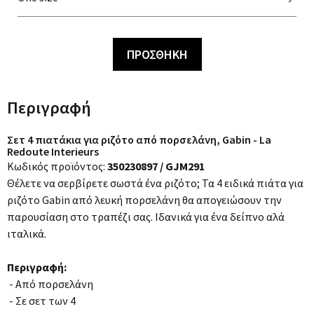
ΠΡΟΣΘΗΚΗ
Περιγραφή
Σετ 4 πιατάκια για ριζότο από πορσελάνη, Gabin - La
Redoute Interieurs
Κωδικός προϊόντος:
350230897 / GJM291
Θέλετε να σερβίρετε σωστά ένα ριζότο; Τα 4 ειδικά πιάτα για
ριζότο Gabin από λευκή πορσελάνη θα απογειώσουν την
παρουσίαση στο τραπέζι σας. Ιδανικά για ένα δείπνο αλά
ιταλικά.
Περιγραφή:
- Από πορσελάνη
- Σε σετ των 4