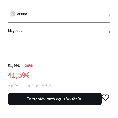
Λευκο
Μέγεθος
51,99€
-20%
41,59€
Χαμηλότερη τιμή 30 ημερών: 41,59€
Το προϊόν αυτό έχει εξαντληθεί