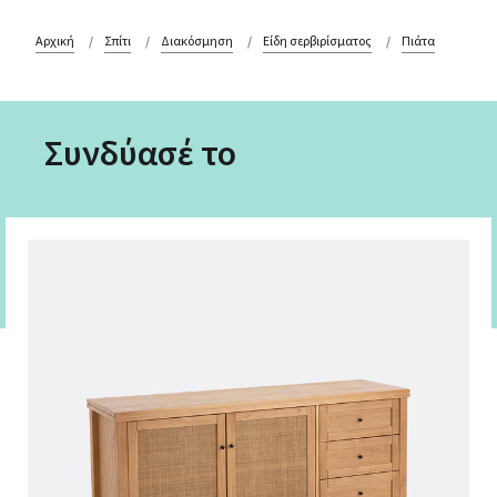
Αρχική
Σπίτι
Διακόσμηση
Είδη σερβιρίσματος
Πιάτα
Συνδύασέ το