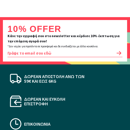
Inscription
10% OFFER
newsletter
Κάνε την εγγραφή σου στο newsletter και κέρδισε 10% έκπτωση για
την επόμενη αγορά σου!
*Δεν ισχύει για προϊόντα σε προσφορά και δε συνδυάζεται με άλλα κουπόνια.
OK
ΔΩΡΕΑΝ ΑΠΟΣΤΟΛΗ ΆΝΩ ΤΩΝ
59€ KAI ΕΩΣ 6KG
ΔΩΡΕΑΝ ΚΑΙ ΕΥΚΟΛΗ
ΕΠΙΣΤΡΟΦΗ
ΕΠΙΚΟΙΝΩΝΙΑ