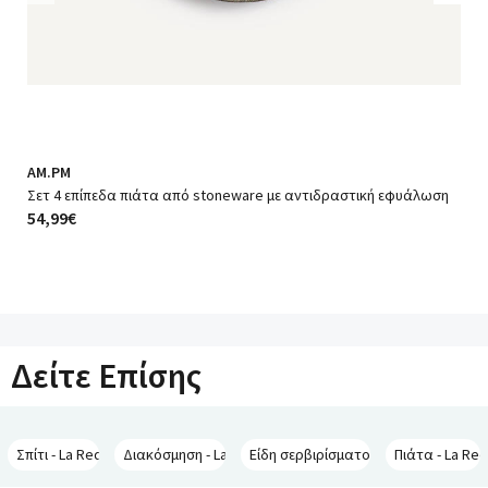
Previous
Nex
AM.PM
Σετ 4 επίπεδα πιάτα από stoneware με αντιδραστική εφυάλωση
54,99€
Δείτε Επίσης
Σπίτι - La Redoute Interieurs
Διακόσμηση - La Redoute Interieurs
Είδη σερβιρίσματος - La Redoute Int
Πιάτα - La Red