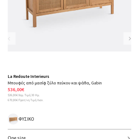
Previous
Nex
La Redoute Interieurs
Μπουφές από μασίφ ξύλο πεύκου και ψάθα, Gabin
536,00€
536,00€ Χαμ. Τιμή 30 Ημ.
670,00€ Προτ/νη Τιμή Λιαν.
ΦΥΣΙΚΟ
One size