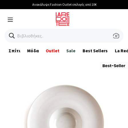
Ανακάλυψε Fashion Outlet επιλογές από 10€
Menu
Βιβλιοθήκες...
Σπίτι
Μόδα
Outlet
Sale
Best Sellers
La Re