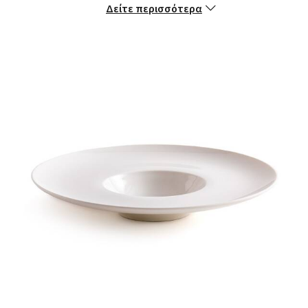
Δείτε περισσότερα
Διαστάσεις
- Διάμετρος: 28 εκ.
Συντήρηση
- Κατάλληλα για το πλυντήριο πιάτων και το φούρνο
μικροκυμάτων
Τα πιάτα αποστέλλονται σε ειδική συσκευασία προκειμένου να
μην υπάρχει κίνδυνος να σπάσουν κατά τη μεταφορά.
Χρώματα:
Λευκο
Μεγέθη: