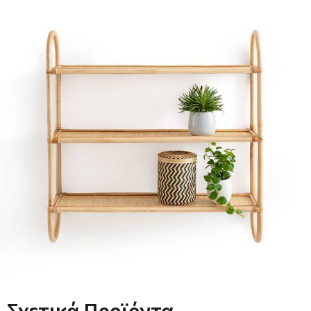
Διαστάσεις
- Μήκος: 60 εκ.
- Ύψος: 62 εκ.
- Βάθος: 15 εκ.
Διαστάσεις και βάρος συσκευασίας:
1 δέμα
- Μ62 x Υ64 x Β17 εκ. - 2,5 kg
Χρώματα:
Φυσικο
Μεγέθη: