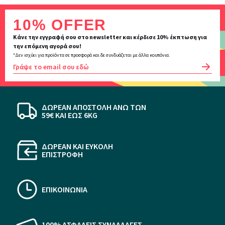
Inscription
10% OFFER
newsletter
Κάνε την εγγραφή σου στο newsletter και κέρδισε 10% έκπτωση για
την επόμενη αγορά σου!
*Δεν ισχύει για προϊόντα σε προσφορά και δε συνδυάζεται με άλλα κουπόνια.
OK
ΔΩΡΕΑΝ ΑΠΟΣΤΟΛΗ ΆΝΩ ΤΩΝ
59€ KAI ΕΩΣ 6KG
ΔΩΡΕΑΝ ΚΑΙ ΕΥΚΟΛΗ
ΕΠΙΣΤΡΟΦΗ
ΕΠΙΚΟΙΝΩΝΙΑ
100% ΑΣΦΑΛΕΙΣ ΣΥΝΑΛΛΑΓΕΣ