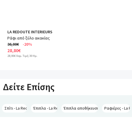
LA REDOUTE INTERIEURS
Ράφι από ξύλο ακακίας
36,00€
-20%
28,80€
28,80€ Χαμ. Τιμή 30 Ημ.
Δείτε Επίσης
Σπίτι - La Redoute Interieurs
Έπιπλα - La Redoute Interieurs
Έπιπλα αποθήκευσης - La Redoute Inte
Ραφιέρες - La R