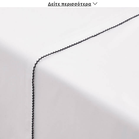
- Πλύσιμο στους 60°C.
Δείτε περισσότερα
- Εγγύηση ποιότητας 2 ετών.
Δείτε όλα τα είδη της συλλογής Dojo στο laredoute.gr
Διαστάσεις:
- 180 x 290 εκ.: μονό
- 240 x 290 εκ.: διπλό
- 270 x 290 εκ.: υπέρδιπλο
Περισσότερες λεπτομέρειες:
-
Ετικέτα OEKO-TEX® Standard 100.
.
- Η πιστοποίηση STANDARD 100 από την OEKO-TEX® είναι η
πρώτη ετικέτα που ανταποκρίνεται στις ανάγκες των
καταναλωτών σε θέματα ανθρωποοικολογίας. Εγγυάται την
απουσία επιβλαβών ή ερεθιστικών για το δέρμα ουσιών στα
πιστοποιημένα προϊόντα.
- H ετικέτα Best εγγυάται την υψηλή ποιότητα της La
Redoute. Με την επιλογή φίνων υλικών και υπεροχή γραμμής