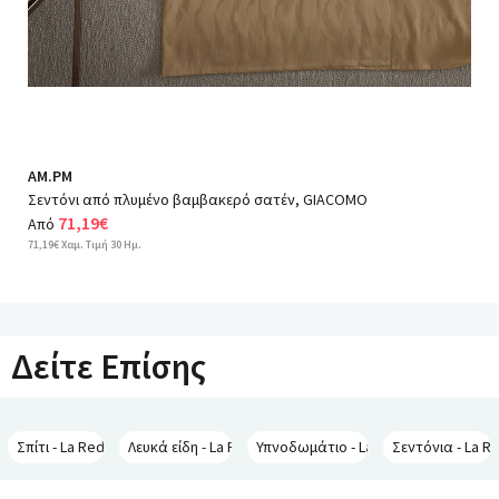
AM.PM
Σεντόνι από πλυμένο βαμβακερό σατέν, GIACOMO
71,19€
Από
71,19€ Χαμ. Τιμή 30 Ημ.
Δείτε Επίσης
Σπίτι - La Redoute Interieurs
Λευκά είδη - La Redoute Interieurs
Υπνοδωμάτιο - La Redoute Interieur
Σεντόνια - La R