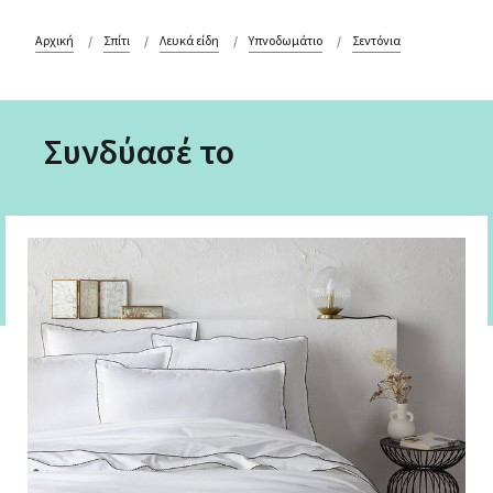
Αρχική
Σπίτι
Λευκά είδη
Υπνοδωμάτιο
Σεντόνια
Συνδύασέ το