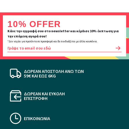
Inscription
10% OFFER
newsletter
Κάνε την εγγραφή σου στο newsletter και κέρδισε 10% έκπτωση για
την επόμενη αγορά σου!
*Δεν ισχύει για προϊόντα σε προσφορά και δε συνδυάζεται με άλλα κουπόνια.
OK
ΔΩΡΕΑΝ ΑΠΟΣΤΟΛΗ ΆΝΩ ΤΩΝ
59€ KAI ΕΩΣ 6KG
ΔΩΡΕΑΝ ΚΑΙ ΕΥΚΟΛΗ
ΕΠΙΣΤΡΟΦΗ
ΕΠΙΚΟΙΝΩΝΙΑ