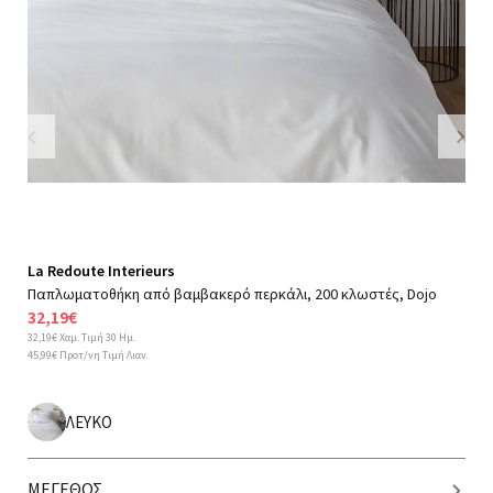
Previous
Nex
La Redoute Interieurs
Παπλωματοθήκη από βαμβακερό περκάλι, 200 κλωστές, Dojo
32,19€
32,19€ Χαμ. Τιμή 30 Ημ.
45,99€ Προτ/νη Τιμή Λιαν.
ΛΕΥΚΟ
ΜΕΓΕΘΟΣ