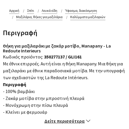
Αρχική
Σπίτι
Λευκά είδη
Ύφασμα, διακόσμηση
Μαξιλάρια, θήκες για μαξιλάρια
Καλύμματα μαξιλαριών
Περιγραφή
Θήκη για μαξιλαράκι με ζακάρ μοτίβο, Manapany - La
Redoute Interieurs
Κωδικός προϊόντος:
350277137 / GLI161
Με έθνικ επιρροές. Αυτή είναι η θήκη Manapany. Μια θήκη για
μαξιλαράκι με έθνικ παραδοσιακά μοτίβα. Με την υπογραφή
των σχεδιαστών της La Redoute Intérieurs.
Περιγραφή
- 100% βαμβάκι
- Ζακάρ μοτίβα στην μπροστινή πλευρά
- Μονόχρωμη στην πίσω πλευρά
- Κλείνει με φερμουάρ
- Τα μαξιλάρια για γέμισμα Terra πωλούνται στο laredoute.gr
Δείτε περισσότερα