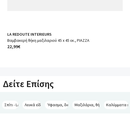
LA REDOUTE INTERIEURS
Βαμβακερή θήκη μαξιλαριού 45 x 45 εκ., PIAZZA
22,99€
Δείτε Επίσης
Σπίτι - La Redoute Interieurs
Λευκά είδη - La Redoute Interieurs
Ύφασμα, διακόσμηση - La Redoute Interieurs
Μαξιλάρια, θήκες για μαξιλάρια 
Καλύμματα μα