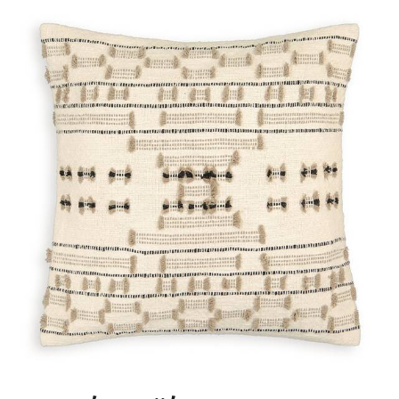
Διαστάσεις
- 40 x 40 εκ.
- 50 x 30 εκ.
Προϊόν υπεύθυνης παραγωγής
- Επιλέγοντας ένα προϊόν με την ετικέτα "STANDARD 100 by
OEKO-TEX®" (σίγουρα μια πολύ τεχνική περιγραφή που
μπορεί να μην καταλαβαίνετε), επιλέγετε ένα ύφασμα
αβλαβές, που δεν ερεθίζει το δέρμα. Μια ανεξάρτητη και
διεθνής πιστοποίηση αναφοράς που προστατεύει την υγεία
των καταναλωτών. Με γνώμονα την υγεία και την προστασία
του περιβάλλοντος.
Χρώματα:
Εκρου
Μεγέθη: