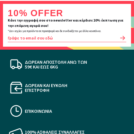
Inscription
10% OFFER
newsletter
Κάνε την εγγραφή σου στο newsletter και κέρδισε 10% έκπτωση για
την επόμενη αγορά σου!
*Δεν ισχύει για προϊόντα σε προσφορά και δε συνδυάζεται με άλλα κουπόνια.
OK
ΔΩΡΕΑΝ ΑΠΟΣΤΟΛΗ ΆΝΩ ΤΩΝ
59€ KAI ΕΩΣ 6KG
ΔΩΡΕΑΝ ΚΑΙ ΕΥΚΟΛΗ
ΕΠΙΣΤΡΟΦΗ
ΕΠΙΚΟΙΝΩΝΙΑ
100% ΑΣΦΑΛΕΙΣ ΣΥΝΑΛΛΑΓΕΣ