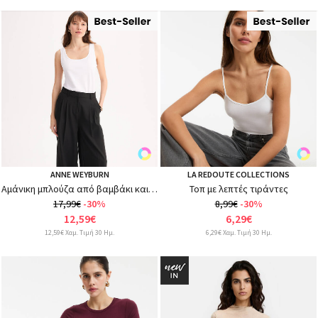
ANNE WEYBURN
LA REDOUTE COLLECTIONS
Αμάνικη μπλούζα από βαμβάκι και μοντάλ
Τοπ με λεπτές τιράντες
17,99€
-30%
8,99€
-30%
12,59€
6,29€
12,59€ Χαμ. Τιμή 30 Ημ.
6,29€ Χαμ. Τιμή 30 Ημ.