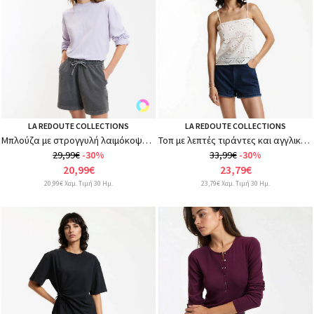
LA REDOUTE COLLECTIONS
LA REDOUTE COLLECTIONS
Μπλούζα με στρογγυλή λαιμόκοψη και μακριά μανίκια
Τοπ με λεπτές τιράντες και αγγλική δαντέλα
29,99€
-30%
33,99€
-30%
20,99€
23,79€
20,99€ Χαμ. Τιμή 30 Ημ.
23,79€ Χαμ. Τιμή 30 Ημ.