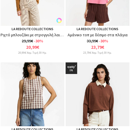
LA REDOUTE COLLECTIONS
LA REDOUTE COLLECTIONS
Ριχτό μπλουζάκι με στρογγυλή λαιμόκοψη και μακριά μανίκια
Αμάνικο τοπ με δέσιμο στα πλάγια
29,99€
-30%
33,99€
-30%
20,99€
23,79€
20,99€ Χαμ. Τιμή 30 Ημ.
23,79€ Χαμ. Τιμή 30 Ημ.
LA REDOUTE COLLECTIONS
LA REDOUTE COLLECTIONS