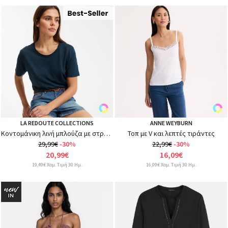
LA REDOUTE COLLECTIONS
ANNE WEYBURN
Κοντομάνικη λινή μπλούζα με στρογγυλή λαιμόκοψη
Τοπ με V και λεπτές τιράντες
29,99€
-30%
22,99€
-30%
20,99€
16,09€
19,49€ Χαμ. Τιμή 30 Ημ.
16,09€ Χαμ. Τιμή 30 Ημ.