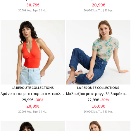
30,79€
20,99€
30,79€ Χαμ. Τιμή 30 Ημ.
20,99€ Χαμ. Τιμή 30 Ημ.
LA REDOUTE COLLECTIONS
LA REDOUTE COLLECTIONS
Αμάνικο τοπ με σταυρωτό ντεκολτέ και ζέρσεϊ ύφασμα
Μπλουζάκι με στρογγυλή λαιμόκοψη, κοντομάνικο, με φλοράλ στάμπα
29,99€
-30%
22,99€
-30%
20,99€
16,09€
20,99€ Χαμ. Τιμή 30 Ημ.
16,09€ Χαμ. Τιμή 30 Ημ.