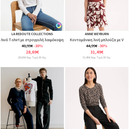
LA REDOUTE COLLECTIONS
ANNE WEYBURN
Λινό T-shirt με στρογγυλή λαιμόκοψη
Κοντομάνικη λινή μπλούζα με V
40,99€
-30%
44,99€
-30%
28,69€
31,49€
28,69€ Χαμ. Τιμή 30 Ημ.
31,49€ Χαμ. Τιμή 30 Ημ.