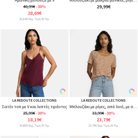
Αμάνικη μπλούζα με V
Μπλουζάκι με μακριά μανίκια, ριγέ, με στρογγυλή λαιμόκοψη
29,99€
40,99€
-30%
28,69€
26,64€ Χαμ. Τιμή 30 Ημ.
LA REDOUTE COLLECTIONS
LA REDOUTE COLLECTIONS
Σατέν τοπ με V και λεπτές τιράντες
Μπλουζάκι με ρίγες, από λινό, με στρογγυλή λαιμόκοψη, κοντομάνικο
25,99€
-30%
33,99€
-30%
18,19€
23,79€
16,89€ Χαμ. Τιμή 30 Ημ.
23,79€ Χαμ. Τιμή 30 Ημ.