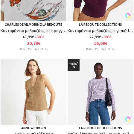
CHARLES DE VILMORIN X LA REDOUTE
LA REDOUTE COLLECTIONS
Κοντομάνικο μπλουζάκι με στρογγυλή λαιμόκοψη και γραφικό τύπωμα
Κοντομάνικο μπλουζάκι με γιακά tunisien
43,99€
-30%
22,99€
-30%
30,79€
16,09€
30,79€ Χαμ. Τιμή 30 Ημ.
16,09€ Χαμ. Τιμή 30 Ημ.
ANNE WEYBURN
LA REDOUTE COLLECTIONS