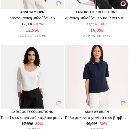
ANNE WEYBURN
LA REDOUTE COLLECTIONS
Κοντομάνικη μπλούζα με V
Αμάνικη μπλούζα με V και λεπτομέρειες από δαντέλα
17,99€
-30%
22,99€
-30%
12,59€
16,09€
11,69€ Χαμ. Τιμή 30 Ημ.
14,94€ Χαμ. Τιμή 30 Ημ.
LA REDOUTE COLLECTIONS
ANNE WEYBURN
T-shirt από οργανικό βαμβάκι με μακριά μανίκια
Πόλο με κοντά μανίκια από βαμβακερό πικέ
17,99€
-30%
40,99€
-30%