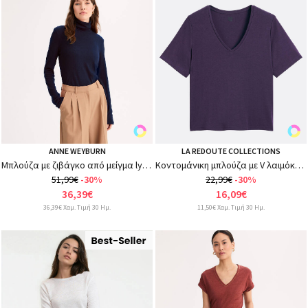
ANNE WEYBURN
LA REDOUTE COLLECTIONS
Μπλούζα με ζιβάγκο από μείγμα lyocell, μακρυμάνικη
Κοντομάνικη μπλούζα με V λαιμόκοψη
51,99€
-30%
22,99€
-30%
36,39€
16,09€
36,39€ Χαμ. Τιμή 30 Ημ.
11,50€ Χαμ. Τιμή 30 Ημ.