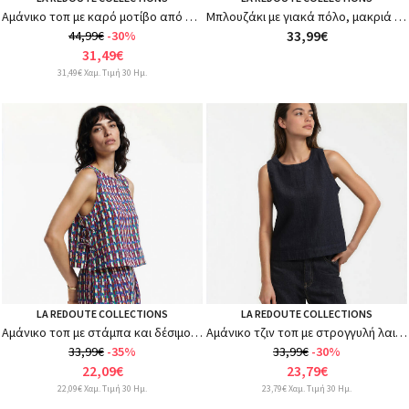
Αμάνικο τοπ με καρό μοτίβο από βαμβάκι και λινό
Μπλουζάκι με γιακά πόλο, μακριά μανίκια
33,99€
44,99€
-30%
31,49€
31,49€ Χαμ. Τιμή 30 Ημ.
LA REDOUTE COLLECTIONS
LA REDOUTE COLLECTIONS
Αμάνικο τοπ με στάμπα και δέσιμο στα πλαϊνά
Αμάνικο τζιν τοπ με στρογγυλή λαιμόκοψη
33,99€
-35%
33,99€
-30%
22,09€
23,79€
22,09€ Χαμ. Τιμή 30 Ημ.
23,79€ Χαμ. Τιμή 30 Ημ.