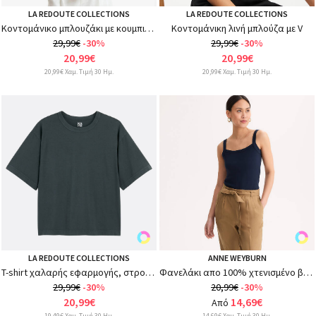
LA REDOUTE COLLECTIONS
LA REDOUTE COLLECTIONS
Κοντομάνικο μπλουζάκι με κουμπιά και στρογγυλή λαιμόκοψη
Κοντομάνικη λινή μπλούζα με V
29,99€
-30%
29,99€
-30%
20,99€
20,99€
20,99€ Χαμ. Τιμή 30 Ημ.
20,99€ Χαμ. Τιμή 30 Ημ.
LA REDOUTE COLLECTIONS
ANNE WEYBURN
T-shirt χαλαρής εφαρμογής, στρογγυλός λαιμός, κοντά μανίκια
Φανελάκι απο 100% χτενισμένο βαμβάκι
29,99€
-30%
20,99€
-30%
20,99€
14,69€
Από
19,49€ Χαμ. Τιμή 30 Ημ.
14,69€ Χαμ. Τιμή 30 Ημ.