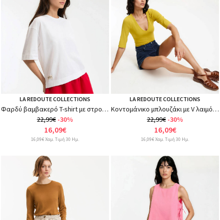
LA REDOUTE COLLECTIONS
LA REDOUTE COLLECTIONS
Φαρδύ βαμβακερό T-shirt με στρογγυλή λαιμόκοψη και κοντά μανίκια
Κοντομάνικο μπλουζάκι με V λαιμόκοψη
22,99€
-30%
22,99€
-30%
16,09€
16,09€
16,09€ Χαμ. Τιμή 30 Ημ.
16,09€ Χαμ. Τιμή 30 Ημ.