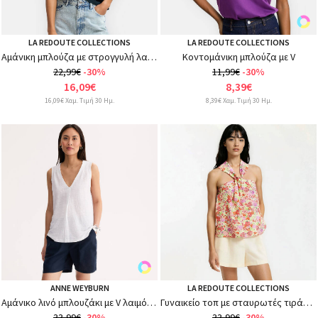
LA REDOUTE COLLECTIONS
LA REDOUTE COLLECTIONS
Αμάνικη μπλούζα με στρογγυλή λαιμόκοψη
Κοντομάνικη μπλούζα με V
22,99€
-30%
11,99€
-30%
16,09€
8,39€
16,09€ Χαμ. Τιμή 30 Ημ.
8,39€ Χαμ. Τιμή 30 Ημ.
ANNE WEYBURN
LA REDOUTE COLLECTIONS
Αμάνικο λινό μπλουζάκι με V λαιμόκοψη
Γυναικείο τοπ με σταυρωτές τιράντες μπροστά και φλοράλ σχέδιο
33,99€
-30%
33,99€
-30%