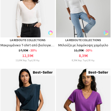
LA REDOUTE COLLECTIONS
LA REDOUTE COLLECTIONS
Μακρυμάνικο T-shirt από βιολογικό βαμβάκι, λαιμός σε V
Μπλούζα με λαιμόκοψη χαμόγελο
17,99€
-30%
11,99€
-30%
12,59€
8,39€
11,69€ Χαμ. Τιμή 30 Ημ.
8,39€ Χαμ. Τιμή 30 Ημ.