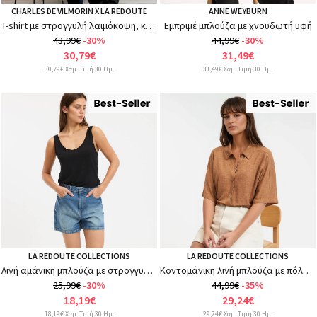
CHARLES DE VILMORIN X LA REDOUTE
ANNE WEYBURN
T-shirt με στρογγυλή λαιμόκοψη, κοντά μανίκια, γραφικό σχέδιο
Εμπριμέ μπλούζα με χνουδωτή υφή
43,99€
-30%
44,99€
-30%
30,79€
31,49€
30,79€ Χαμ. Τιμή 30 Ημ.
31,49€ Χαμ. Τιμή 30 Ημ.
LA REDOUTE COLLECTIONS
LA REDOUTE COLLECTIONS
Λινή αμάνικη μπλούζα με στρογγυλή λαιμόκοψη
Κοντομάνικη λινή μπλούζα με πόλο γιακά
25,99€
-30%
44,99€
-35%
18,19€
29,24€
18,19€ Χαμ. Τιμή 30 Ημ.
29,24€ Χαμ. Τιμή 30 Ημ.