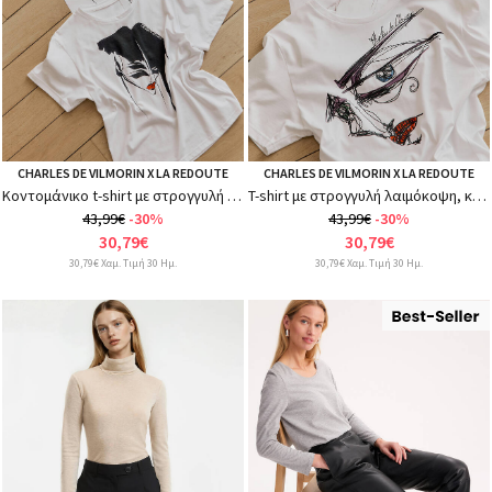
CHARLES DE VILMORIN X LA REDOUTE
CHARLES DE VILMORIN X LA REDOUTE
Κοντομάνικο t-shirt με στρογγυλή λαιμόκοψη και γραφικό τύπωμα
T-shirt με στρογγυλή λαιμόκοψη, κοντά μανίκια, γραφικό σχέδιο
43,99€
-30%
43,99€
-30%
30,79€
30,79€
30,79€ Χαμ. Τιμή 30 Ημ.
30,79€ Χαμ. Τιμή 30 Ημ.