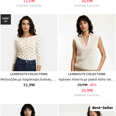
12,59€
28,69€
11,69€ Χαμ. Τιμή 30 Ημ.
26,64€ Χαμ. Τιμή 30 Ημ.
LA REDOUTE COLLECTIONS
LA REDOUTE COLLECTIONS
Μπλουζάκι με λαιμόκοψη bateau, μακριά μανίκια και φλοράλ στάμπα
Αμάνικο πλεκτό με γιακά πόλο από ανοιχτή πλέξη
33,99€
29,99€
-30%
20,99€
20,99€ Χαμ. Τιμή 30 Ημ.