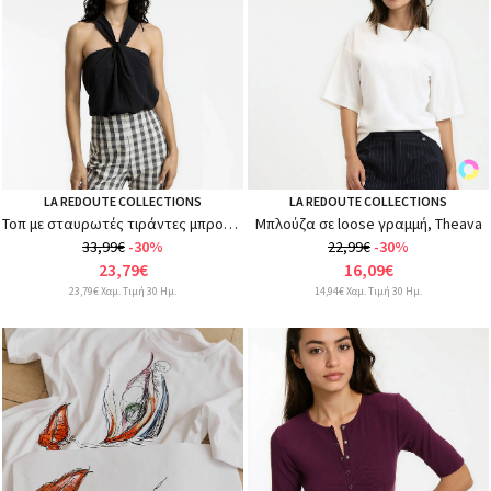
LA REDOUTE COLLECTIONS
LA REDOUTE COLLECTIONS
Τοπ με σταυρωτές τιράντες μπροστά
Μπλούζα σε loose γραμμή, Theava
33,99€
-30%
22,99€
-30%
23,79€
16,09€
23,79€ Χαμ. Τιμή 30 Ημ.
14,94€ Χαμ. Τιμή 30 Ημ.