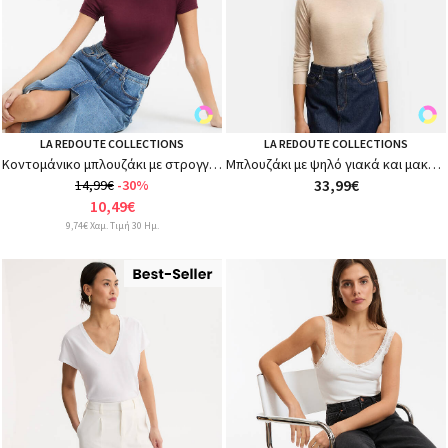
LA REDOUTE COLLECTIONS
LA REDOUTE COLLECTIONS
Κοντομάνικο μπλουζάκι με στρογγυλή λαιμόκοψη
Μπλουζάκι με ψηλό γιακά και μακριά μανίκια από lyocell και μαλλί
33,99€
14,99€
-30%
10,49€
9,74€ Χαμ. Τιμή 30 Ημ.