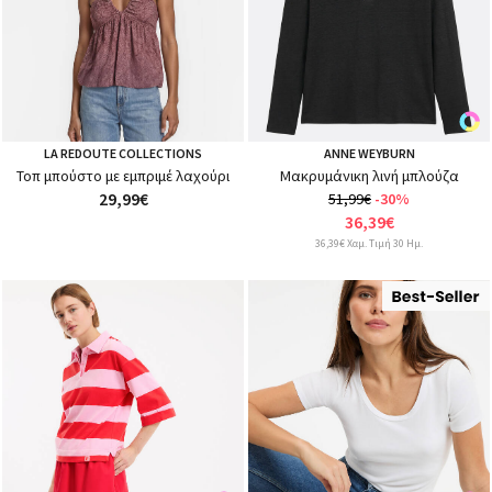
LA REDOUTE COLLECTIONS
ANNE WEYBURN
Τοπ μπούστο με εμπριμέ λαχούρι
Μακρυμάνικη λινή μπλούζα
29,99€
51,99€
-30%
36,39€
36,39€ Χαμ. Τιμή 30 Ημ.