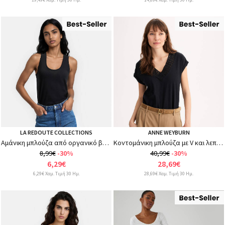
LA REDOUTE COLLECTIONS
ANNE WEYBURN
Αμάνικη μπλούζα από οργανικό βαμβάκι με αθλητική πλάτη
Κοντομάνικη μπλούζα με V και λεπτομέρεια από δαντέλα
8,99€
-30%
40,99€
-30%
6,29€
28,69€
6,29€ Χαμ. Τιμή 30 Ημ.
28,69€ Χαμ. Τιμή 30 Ημ.