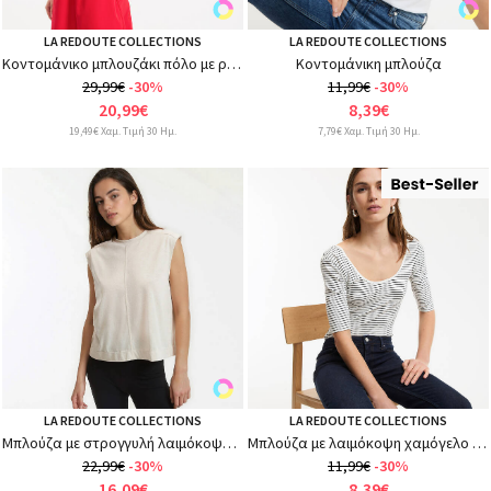
LA REDOUTE COLLECTIONS
LA REDOUTE COLLECTIONS
Κοντομάνικο μπλουζάκι πόλο με ρίγες
Κοντομάνικη μπλούζα
29,99€
-30%
11,99€
-30%
20,99€
8,39€
19,49€ Χαμ. Τιμή 30 Ημ.
7,79€ Χαμ. Τιμή 30 Ημ.
LA REDOUTE COLLECTIONS
LA REDOUTE COLLECTIONS
Μπλούζα με στρογγυλή λαιμόκοψη, χωρίς μανίκια
Μπλούζα με λαιμόκοψη χαμόγελο και ρίγες
22,99€
-30%
11,99€
-30%
16,09€
8,39€