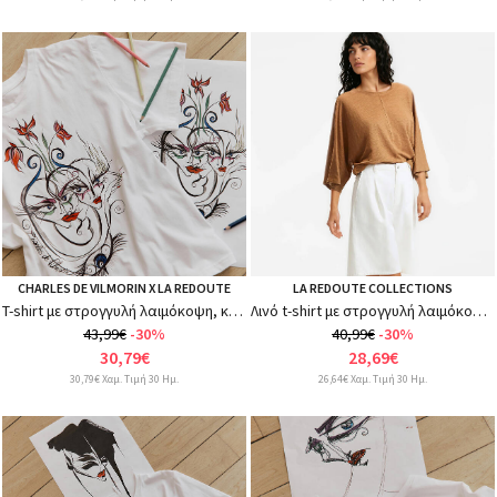
CHARLES DE VILMORIN X LA REDOUTE
LA REDOUTE COLLECTIONS
T-shirt με στρογγυλή λαιμόκοψη, κοντά μανίκια, γραφικό τύπωμα
Λινό t-shirt με στρογγυλή λαιμόκοψη και φαρδιά μανίκια
43,99€
-30%
40,99€
-30%
30,79€
28,69€
30,79€ Χαμ. Τιμή 30 Ημ.
26,64€ Χαμ. Τιμή 30 Ημ.