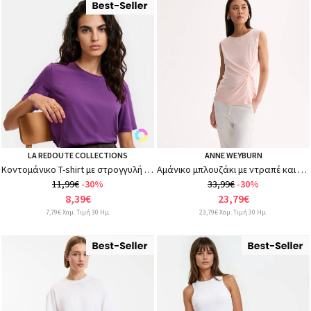
LA REDOUTE COLLECTIONS
ANNE WEYBURN
Κοντομάνικο T-shirt με στρογγυλή λαιμόκοψη
Αμάνικο μπλουζάκι με ντραπέ και στρογγυλή λαιμόκοψη
11,99€
-30%
33,99€
-30%
8,39€
23,79€
7,79€ Χαμ. Τιμή 30 Ημ.
23,79€ Χαμ. Τιμή 30 Ημ.