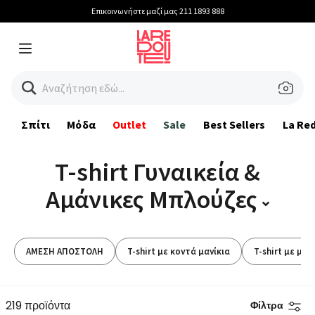
Επικοινωνήστε μαζί μας 211 1893 888
Menu
Αναζήτηση εδώ...
Σπίτι
Μόδα
Outlet
Sale
Best Sellers
La Re
T-shirt Γυναικεία &
Αμάνικες Μπλούζες
ΑΜΕΣΗ ΑΠΟΣΤΟΛΗ
T-shirt με κοντά μανίκια
T-shirt με μακ
219 προϊόντα
Φίλτρα