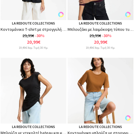
LA REDOUTE COLLECTIONS
LA REDOUTE COLLECTIONS
Κοντομάνικο Τ-shirt με στρογγυλή λαιμόκοψη και δέσιμο
Μπλουζάκι με λαιμόκοψη τύπου τυνησιακή, μακρυμάνικο
29,99€
-30%
29,99€
-30%
20,99€
20,99€
19,49€ Χαμ. Τιμή 30 Ημ.
19,49€ Χαμ. Τιμή 30 Ημ.
LA REDOUTE COLLECTIONS
LA REDOUTE COLLECTIONS
Μπλούζα με ντεκολτέ bateau και κοντά μανίκια με ντραπέ
Κοντομάνικη μπλούζα με στρογγυλή λαιμόκοψη